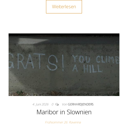
Weiterlesen
4. Juni 2026
0
Von
GERHARDJENDERS
Maribor in Slownien
Frühsommer 26: Ravenna