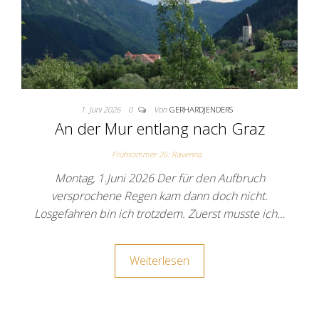
1. Juni 2026
0
Von
GERHARDJENDERS
An der Mur entlang nach Graz
Frühsommer 26: Ravenna
Montag, 1.Juni 2026 Der für den Aufbruch
versprochene Regen kam dann doch nicht.
Losgefahren bin ich trotzdem. Zuerst musste ich…
Weiterlesen