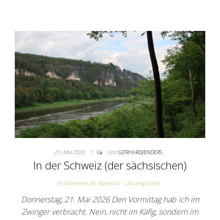
21. Mai 2026
1
Von
GERHARDJENDERS
In der Schweiz (der sächsischen)
Frühsommer 26: Ravenna
Uncategorized
Donnerstag, 21. Mai 2026 Den Vormittag hab ich im
Zwinger verbracht. Nein, nicht im Käfig, sondern im