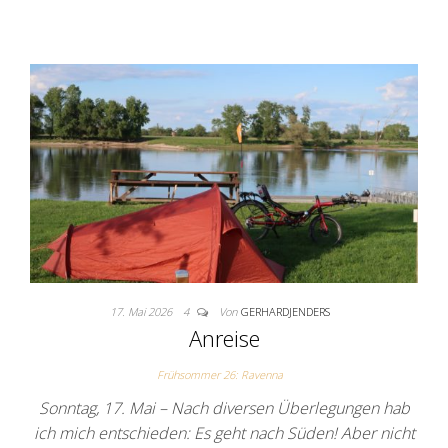
17. Mai 2026
4
Von
GERHARDJENDERS
Anreise
Frühsommer 26: Ravenna
Sonntag, 17. Mai – Nach diversen Überlegungen hab
ich mich entschieden: Es geht nach Süden! Aber nicht