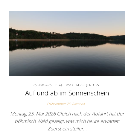
25. Mai 2026
1
Von
GERHARDJENDERS
Auf und ab im Sonnenschein
Frühsommer 26: Ravenna
Montag, 25. Mai 2026 Gleich nach der Abfahrt hat der
böhmisch Wald gezeigt, was mich heute erwartet:
Zuerst ein steiler…