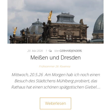
20. Mai 2026
1
Von
GERHARDJENDERS
Meißen und Dresden
Frühsommer 26: Ravenna
Mittwoch, 20.5.26 Am Morgen hab ich noch einen
Besuch des Städtchens Mühlberg probiert, das
Rathaus hat einen schönen spätgotischen Giebel.…
Weiterlesen