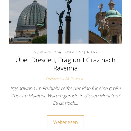
29. Juni 2026
0
Von
GERHARDJENDERS
Über Dresden, Prag und Graz nach
Ravenna
Frühsommer 26: Ravenna
Irgendwann im Frühjahr reifte der Plan für eine große
Tour im Mai/Juni. Warum gerade in diesen Monaten?
Es ist noch…
Weiterlesen