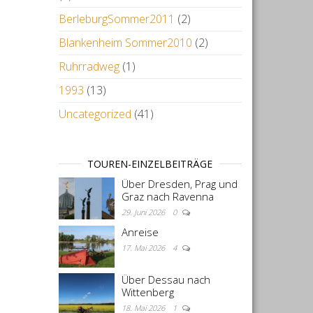
BerleburgSommer2011
(2)
Blankenheim Sommer2010
(2)
Ruhrradweg
(1)
1993
(13)
Uncategorized
(41)
TOUREN-EINZELBEITRÄGE
Über Dresden, Prag und
Graz nach Ravenna
29. Juni 2026
0
Anreise
17. Mai 2026
4
Über Dessau nach
Wittenberg
18. Mai 2026
1