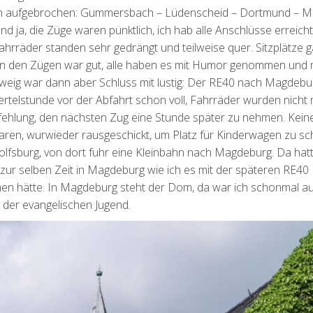
 Bahn aufgebrochen: Gummersbach – Lüdenscheid – Dortmund – M
ja, die Züge waren pünktlich, ich hab alle Anschlüsse erreicht
Fahrräder standen sehr gedrängt und teilweise quer. Sitzplätze 
g in den Zügen war gut, alle haben es mit Humor genommen und
weig war dann aber Schluss mit lustig: Der RE40 nach Magdebu
ertelstunde vor der Abfahrt schon voll, Fahrräder wurden nicht
ehlung, den nächsten Zug eine Stunde später zu nehmen. Kein
aren, wurwieder rausgeschickt, um Platz für Kinderwagen zu sc
olfsburg, von dort fuhr eine Kleinbahn nach Magdeburg. Da hat
 zur selben Zeit in Magdeburg wie ich es mit der späteren RE40
n hätte. In Magdeburg steht der Dom, da war ich schonmal a
ft der evangelischen Jugend.