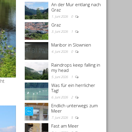
An der Mur entlang nach
Graz
1. Juni 2026
0
Graz
3. Juni 2026
1
Maribor in Slownien
4. Juni 2026
0
Raindrops keep falling in
my head
5. Juni 2026
1
cht
Was für ein herrlicher
Tag!
6. Juni 2026
2
Endlich unterwegs zum
Meer
7. Juni 2026
5
Fast am Meer