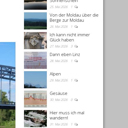
Sonnenschein
25. Mai 2026
1
Von der Moldau über die
Berge zur Moldau
26. Mai 2026
1
Ich kann nicht immer
Glück haben
27. Mai 2026
3
Dann eben Linz
28. Mai 2026
1
Alpen
29. Mai 2026
1
Gesäuse
30. Mai 2026
0
Hier muss ich mal
wandern!
31. Mai 2026
1