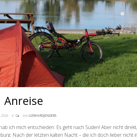
Anreise
i 2026
4
Von
GERHARDJENDERS
ab ich mich entschieden: Es geht nach Süden! Aber nicht direkt
burg. Nach der letzten kalten Nacht – die ich doch lieber nicht i