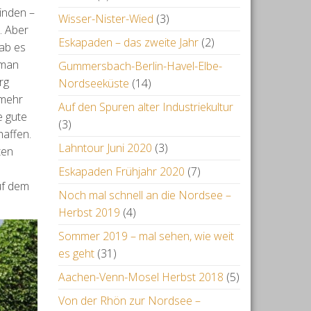
inden –
Wisser-Nister-Wied
(3)
. Aber
Eskapaden – das zweite Jahr
(2)
gab es
 man
Gummersbach-Berlin-Havel-Elbe-
rg
Nordseeküste
(14)
 mehr
Auf den Spuren alter Industriekultur
e gute
(3)
haffen.
Lahntour Juni 2020
(3)
ten
Eskapaden Frühjahr 2020
(7)
uf dem
Noch mal schnell an die Nordsee –
Herbst 2019
(4)
Sommer 2019 – mal sehen, wie weit
es geht
(31)
Aachen-Venn-Mosel Herbst 2018
(5)
Von der Rhön zur Nordsee –