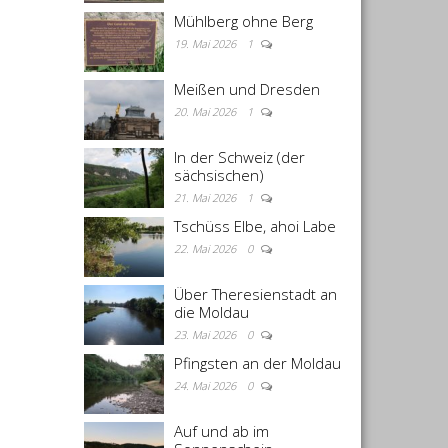
Mühlberg ohne Berg
19. Mai 2026
1
Meißen und Dresden
20. Mai 2026
1
In der Schweiz (der
sächsischen)
21. Mai 2026
1
Tschüss Elbe, ahoi Labe
22. Mai 2026
0
Über Theresienstadt an
die Moldau
23. Mai 2026
0
Pfingsten an der Moldau
24. Mai 2026
0
Auf und ab im