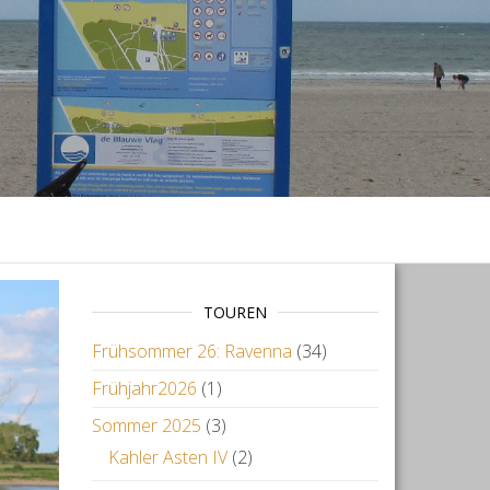
TOUREN
Frühsommer 26: Ravenna
(34)
Frühjahr2026
(1)
Sommer 2025
(3)
Kahler Asten IV
(2)