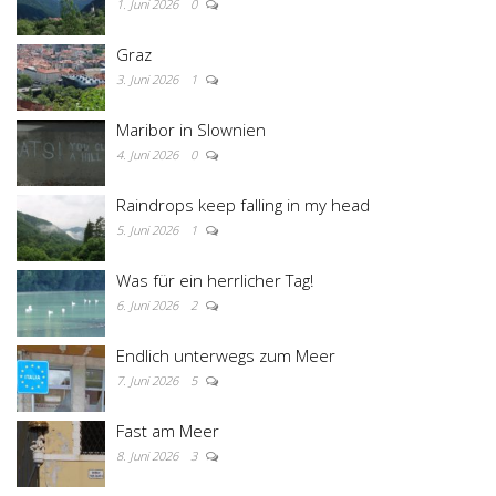
1. Juni 2026
0
Graz
3. Juni 2026
1
Maribor in Slownien
4. Juni 2026
0
Raindrops keep falling in my head
5. Juni 2026
1
Was für ein herrlicher Tag!
6. Juni 2026
2
Endlich unterwegs zum Meer
7. Juni 2026
5
Fast am Meer
8. Juni 2026
3