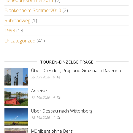
BerleburgSommer2011
(2)
Blankenheim Sommer2010
(2)
Ruhrradweg
(1)
1993
(13)
Uncategorized
(41)
TOUREN-EINZELBEITRÄGE
Über Dresden, Prag und Graz nach Ravenna
29. Juni 2026
0
Anreise
17. Mai 2026
4
Über Dessau nach Wittenberg
18. Mai 2026
1
Mühlberg ohne Berg