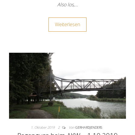
Also los,…
Weiterlesen
1. Oktober 2019
2
Von
GERHARDJENDERS