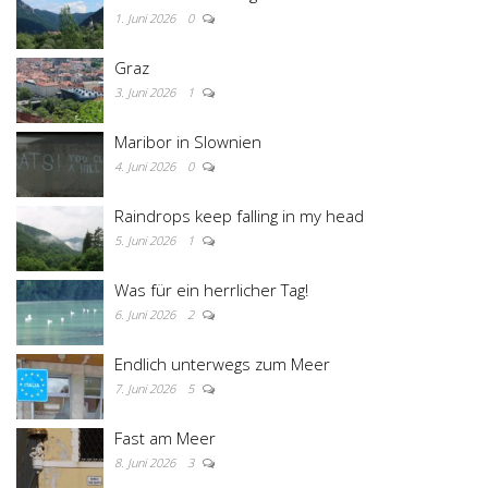
1. Juni 2026
0
Graz
3. Juni 2026
1
Maribor in Slownien
4. Juni 2026
0
Raindrops keep falling in my head
5. Juni 2026
1
Was für ein herrlicher Tag!
6. Juni 2026
2
Endlich unterwegs zum Meer
7. Juni 2026
5
Fast am Meer
8. Juni 2026
3