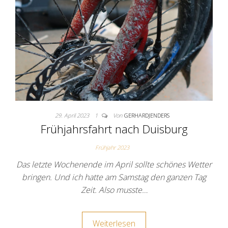
29. April 2023
1
Von
GERHARDJENDERS
Frühjahrsfahrt nach Duisburg
Frühjahr 2023
Das letzte Wochenende im April sollte schönes Wetter
bringen. Und ich hatte am Samstag den ganzen Tag
Zeit. Also musste…
Weiterlesen