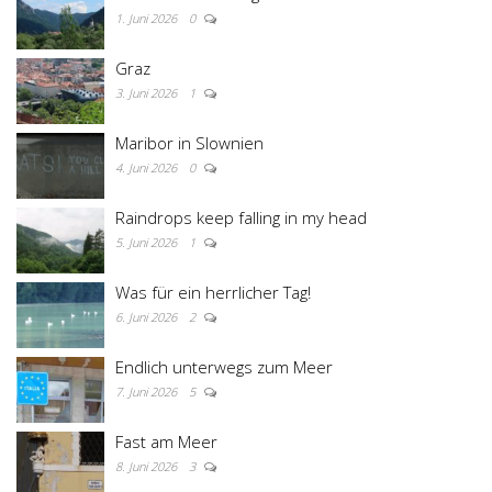
1. Juni 2026
0
Graz
3. Juni 2026
1
Maribor in Slownien
4. Juni 2026
0
Raindrops keep falling in my head
5. Juni 2026
1
Was für ein herrlicher Tag!
6. Juni 2026
2
Endlich unterwegs zum Meer
7. Juni 2026
5
Fast am Meer
8. Juni 2026
3