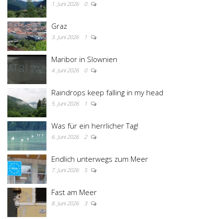
1. Juni 2026
0
Graz
3. Juni 2026
1
Maribor in Slownien
4. Juni 2026
0
Raindrops keep falling in my head
5. Juni 2026
1
Was für ein herrlicher Tag!
6. Juni 2026
2
Endlich unterwegs zum Meer
7. Juni 2026
5
Fast am Meer
8. Juni 2026
3