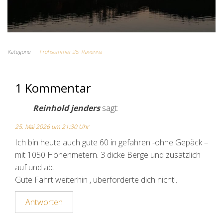
Kategorie
Frühsommer 26: Ravenna
1 Kommentar
Reinhold jenders
sagt:
25. Mai 2026 um 21:30 Uhr
Ich bin heute auch gute 60 in gefahren -ohne Gepäck –
mit 1050 Höhenmetern. 3 dicke Berge und zusätzlich
auf und ab.
Gute Fahrt weiterhin , überforderte dich nicht!.
Antworten